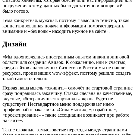
Спасибо клиентам, которые обеспечили нас информацией для
погружения в тему, данных было достаточно и вскоре всё
было готово.
Тема конкретная, мужская, поэтому я мыслила тезисно, такая
концентрированная подача информации помогает держать
внимание и «без воды» находить нужное на сайте».
Дизайн
«Мы вдохновлялись иностранным опытом инжиниринговой
области для создания Авиаок. К сожалению, или к счастью,
среди сайтов аналогичных бизнесов в России мы не нашли
ресурсов, произведших wow-эффект, поэтому решили создать
такой самостоятельно.
Первая наша мысль «оживить» самолёт на стартовой странице
сразу понравилась заказчику. Ставка сделана на качественные,
вкусные, «безграничные» картинки - экрана будто не
существует. Нестандартное меню поддерживает идею
профиля работ заказчика. «Сила мысли», «разработка»,
«проектирование» - такие ассоциации возникают при работе
на сайте».
Такие сложные, замысловатые переходы между страницами